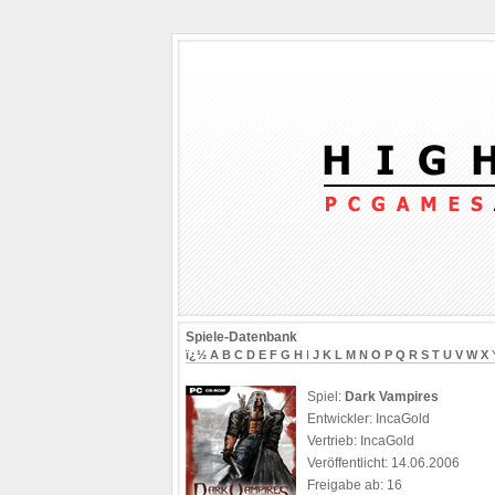
Spiele-Datenbank
ï¿½
A
B
C
D
E
F
G
H
I
J
K
L
M
N
O
P
Q
R
S
T
U
V
W
X
Spiel:
Dark Vampires
Entwickler: IncaGold
Vertrieb: IncaGold
Veröffentlicht: 14.06.2006
Freigabe ab: 16