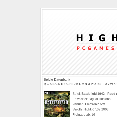
Spiele-Datenbank
ï¿½
A
B
C
D
E
F
G
H
I
J
K
L
M
N
O
P
Q
R
S
T
U
V
W
X
Spiel:
Battlefield 1942 - Road
Entwickler: Digital Illusions
Vertrieb: Electronic Arts
Veröffentlicht: 07.02.2003
Freigabe ab: 16