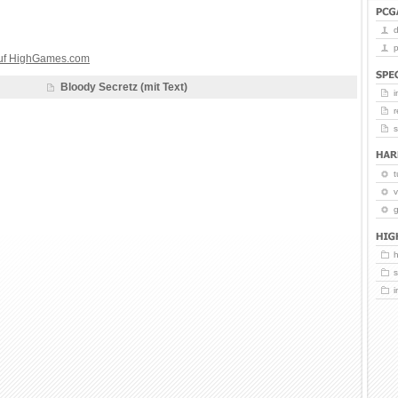
p
auf HighGames.com
Bloody Secretz (mit Text)
i
r
t
v
g