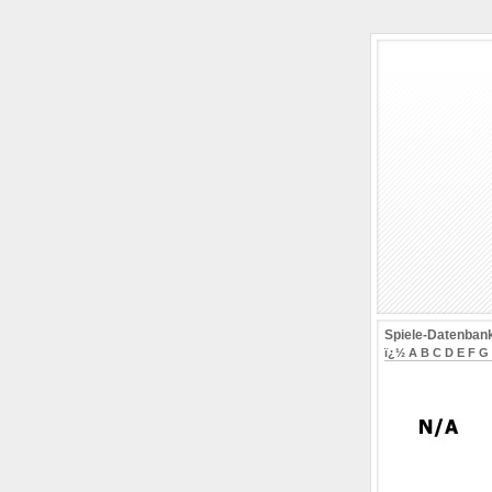
Spiele-Datenban
ï¿½
A
B
C
D
E
F
G