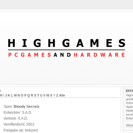
k
H
I
J
K
L
M
N
O
P
Q
R
S
T
U
V
W
X
Y
Z
Alle
High
groß
Info
Spiel:
Bloody Secretz
Spie
Helf
Entwickler: S.A.D.
send
Vertrieb: S.A.D.
Erfa
Veröffentlicht: 2001
Weit
Freigabe ab: Indiziert