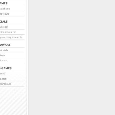
database
reviews
ndexlist
eleaselist
/
rss
systemrequirements
utorials
iews
lossar
home
search
impressum