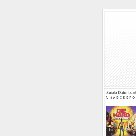
Spiele-Datenban
ï¿½
A
B
C
D
E
F
G