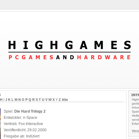
k
H
I
J
K
L
M
N
O
P
Q
R
S
T
U
V
W
X
Y
Z
Alle
High
groß
Info
Spiel:
Die Hard Trilogy 2
Spie
Helf
Entwickler: n-Space
send
Vertrieb: Fox Interactive
Erfa
Veröffentlicht: 29.02.2000
Weit
Freigabe ab: Indiziert