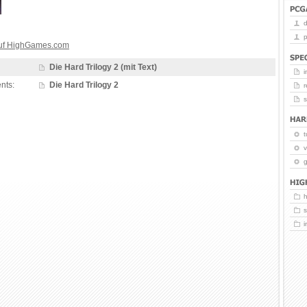
p
auf HighGames.com
Die Hard Trilogy 2 (mit Text)
i
nts:
Die Hard Trilogy 2
r
t
v
g