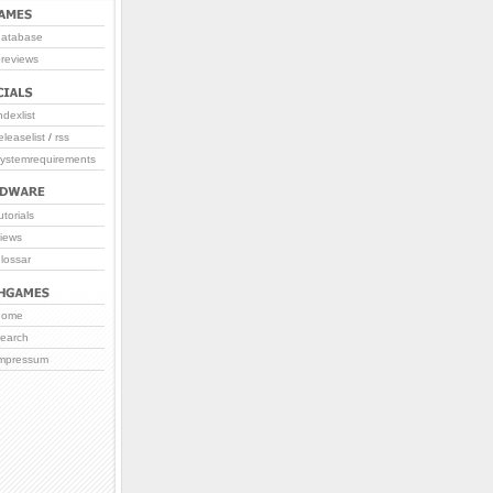
database
reviews
ndexlist
eleaselist
/
rss
systemrequirements
utorials
iews
lossar
home
search
impressum