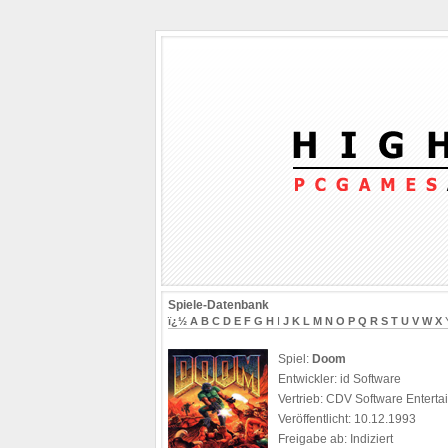
Spiele-Datenbank
ï¿½
A
B
C
D
E
F
G
H
I
J
K
L
M
N
O
P
Q
R
S
T
U
V
W
X
Spiel:
Doom
Entwickler: id Software
Vertrieb: CDV Software Enterta
Veröffentlicht: 10.12.1993
Freigabe ab: Indiziert