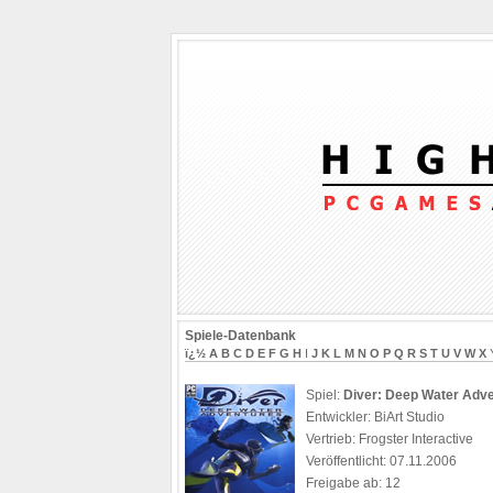
Spiele-Datenbank
ï¿½
A
B
C
D
E
F
G
H
I
J
K
L
M
N
O
P
Q
R
S
T
U
V
W
X
Spiel:
Diver: Deep Water Adv
Entwickler: BiArt Studio
Vertrieb: Frogster Interactive
Veröffentlicht: 07.11.2006
Freigabe ab: 12