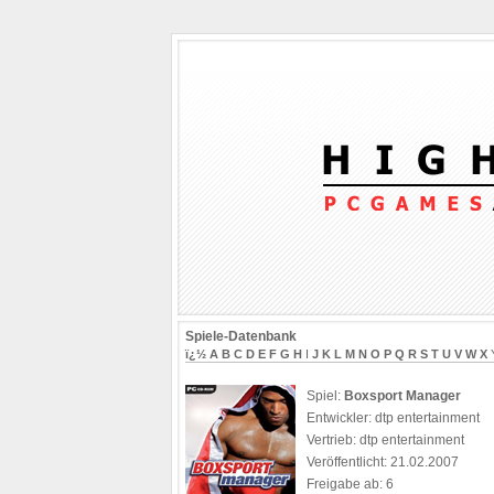
Spiele-Datenbank
ï¿½
A
B
C
D
E
F
G
H
I
J
K
L
M
N
O
P
Q
R
S
T
U
V
W
X
Spiel:
Boxsport Manager
Entwickler: dtp entertainment
Vertrieb: dtp entertainment
Veröffentlicht: 21.02.2007
Freigabe ab: 6