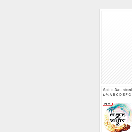
Spiele-Datenban
ï¿½
A
B
C
D
E
F
G