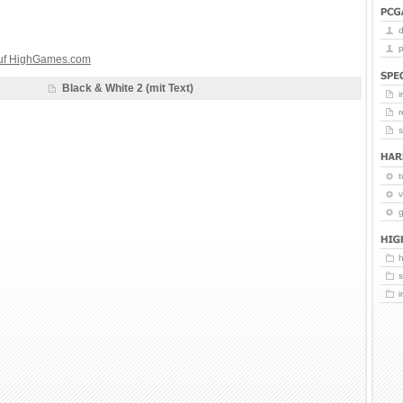
p
auf HighGames.com
Black & White 2 (mit Text)
i
r
t
v
g