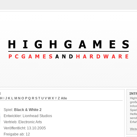
k
H
I
J
K
L
M
N
O
P
Q
R
S
T
U
V
W
X
Y
Z
Alle
High
groß
Info
Spiel:
Black & White 2
Spie
Helf
Entwickler: Lionhead Studios
send
Vertrieb: Electronic Arts
Erfa
Veröffentlicht: 13.10.2005
Weit
Freigabe ab: 12