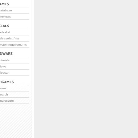
database
reviews
ndexlist
eleaselist
/
rss
systemrequirements
utorials
iews
lossar
home
search
impressum