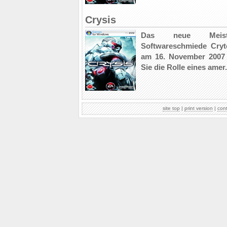
Crysis
Das neue Meist
Softwareschmiede Cryt
am 16. November 2007
Sie die Rolle eines amer.
site top
|
print version
|
con