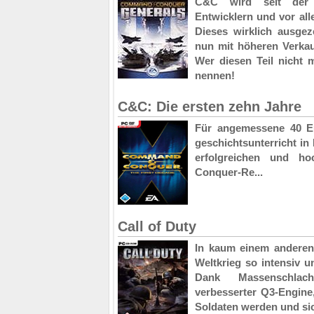
C&C wird seit der 
Entwicklern und vor all
Dieses wirklich ausgez
nun mit höheren Verkauf
Wer diesen Teil nicht 
nennen!
C&C: Die ersten zehn Jahre
Für angemessene 40 E
geschichtsunterricht in 
erfolgreichen und h
Conquer-Re...
Call of Duty
In kaum einem anderen 
Weltkrieg so intensiv u
Dank Massenschlac
verbesserter Q3-Engine,
Soldaten werden und sich