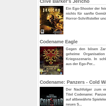
Clive Barker's Jericho
Ein Ego-Shooter der fei
nichts für sanfte Gemüt
Horror-Schriftsteller und
Codename Eagle
Gegen den bösen Zare
geheime Organisatio
Kriegsszenario. In sch
aus der Ego-Per...
Codename: Panzers - Cold W
Der Nachfolger zum erf
Titel Codename: Panzer
auf altbewährte Spielel
neues S...