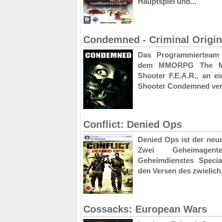
Hauptspiel und...
Condemned - Criminal Origi
Das Programmierteam 
dem MMORPG The Ma
Shooter F.E.A.R., an 
Shooter Condemned verf
Conflict: Denied Ops
Denied Ops ist der neue
Zwei Geheimagent
Geheimdienstes Special
den Versen des zwielich.
Cossacks: European Wars