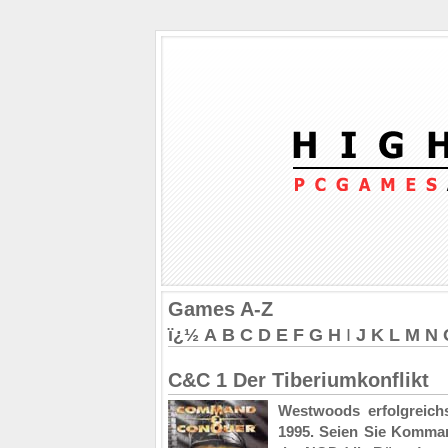
Games A-Z
ï¿½
A
B
C
D
E
F
G
H
I
J
K
L
M
N
C&C 1 Der Tiberiumkonflikt
Westwoods erfolgreich
1995. Seien Sie Komman