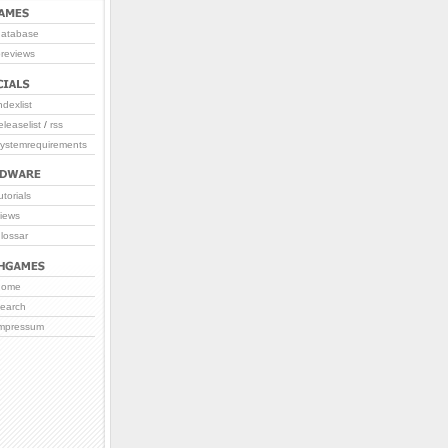
database
reviews
ndexlist
eleaselist
/
rss
systemrequirements
utorials
iews
lossar
home
search
impressum