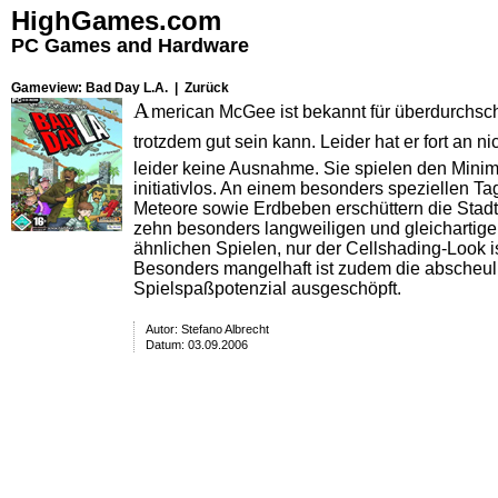
HighGames.com
PC Games and Hardware
Gameview: Bad Day L.A. |
Zurück
A
merican McGee ist bekannt für überdurchsch
trotzdem gut sein kann. Leider hat er fort an 
leider keine Ausnahme. Sie spielen den Minim
initiativlos. An einem besonders speziellen Ta
Meteore sowie Erdbeben erschüttern die Stadt
zehn besonders langweiligen und gleichartige
ähnlichen Spielen, nur der Cellshading-Look is
Besonders mangelhaft ist zudem die abscheulic
Spielspaßpotenzial ausgeschöpft.
Autor:
Stefano Albrecht
Datum: 03.09.2006