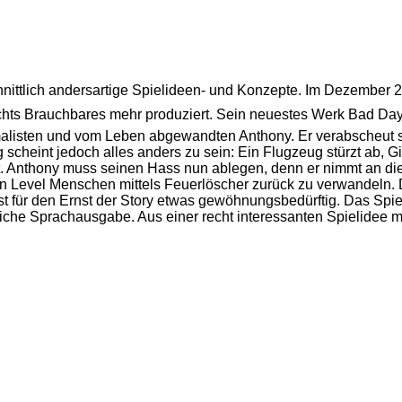
nittlich andersartige Spielideen- und Konzepte. Im Dezember 20
nichts Brauchbares mehr produziert. Sein neuestes Werk Bad Day
alisten und vom Leben abgewandten Anthony. Er verabscheut se
g scheint jedoch alles anders zu sein: Ein Flugzeug stürzt ab, 
. Anthony muss seinen Hass nun ablegen, denn er nimmt an dies
n Level Menschen mittels Feuerlöscher zurück zu verwandeln. 
t für den Ernst der Story etwas gewöhnungsbedürftig. Das Spiel 
he Sprachausgabe. Aus einer recht interessanten Spielidee mit