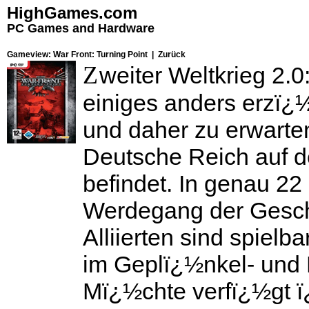
HighGames.com
PC Games and Hardware
Gameview: War Front: Turning Point |
Zurück
Z
weiter Weltkrieg 2.0
einiges anders erzï¿½
und daher zu erwarte
Deutsche Reich auf 
befindet. In genau 22
Werdegang der Gesch
Alliierten sind spielb
im Geplï¿½nkel- und 
Mï¿½chte verfï¿½gt ï¿