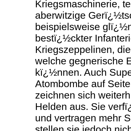
Kriegsmaschinerie, te
aberwitzige Gerï¿½ts
beispielsweise glï¿½
bestï¿½ckter Infanter
Kriegszeppelinen, di
welche gegnerische Ei
kï¿½nnen. Auch Super
Atombombe auf Seiten 
zeichnen sich weiterh
Helden aus. Sie verf
und vertragen mehr S
stellen sie jedoch nic