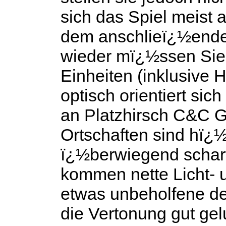
sich das Spiel meist 
dem anschlieï¿½ende
wieder mï¿½ssen Sie
Einheiten (inklusive H
optisch orientiert sich
an Platzhirsch
C&C G
Ortschaften sind hï¿½
ï¿½berwiegend scharf
kommen nette Licht- u
etwas unbeholfene de
die Vertonung gut ge