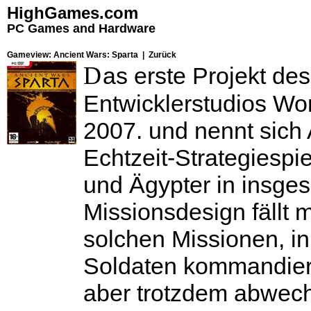
HighGames.com
PC Games and Hardware
Gameview: Ancient Wars: Sparta |
Zurück
D
as erste Projekt de
Entwicklerstudios Wor
2007. und nennt sich
Echtzeit-Strategiespi
und Ägypter in insge
Missionsdesign fällt 
solchen Missionen, in
Soldaten kommandieren
aber trotzdem abwech