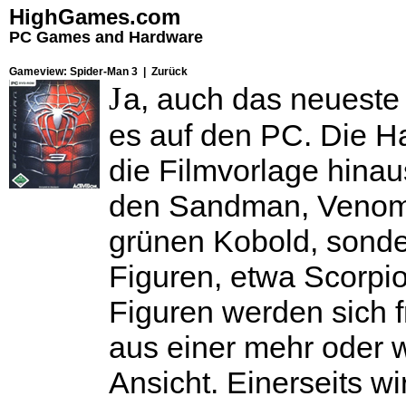
HighGames.com
PC Games and Hardware
Gameview: Spider-Man 3 |
Zurück
J
a, auch das neueste
es auf den PC. Die H
die Filmvorlage hinaus
den Sandman, Venom 
grünen Kobold, sonde
Figuren, etwa Scorpi
Figuren werden sich 
aus einer mehr oder 
Ansicht. Einerseits w