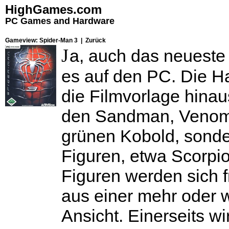
HighGames.com
PC Games and Hardware
Gameview: Spider-Man 3 |
Zurück
J
a, auch das neueste
es auf den PC. Die H
die Filmvorlage hinaus
den Sandman, Venom 
grünen Kobold, sonde
Figuren, etwa Scorpi
Figuren werden sich 
aus einer mehr oder 
Ansicht. Einerseits w