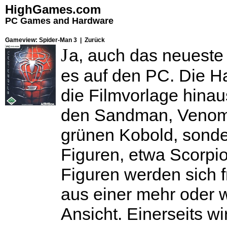
HighGames.com
PC Games and Hardware
Gameview: Spider-Man 3 |
Zurück
J
a, auch das neueste
es auf den PC. Die H
die Filmvorlage hinaus
den Sandman, Venom 
grünen Kobold, sonde
Figuren, etwa Scorpi
Figuren werden sich 
aus einer mehr oder 
Ansicht. Einerseits w