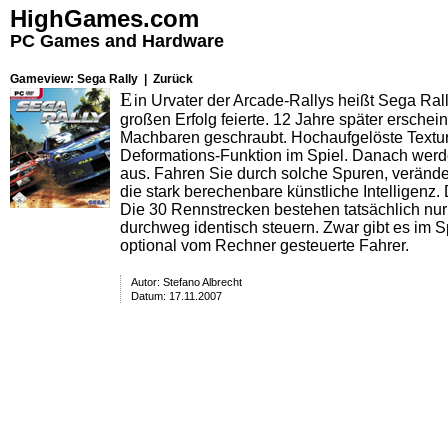
HighGames.com
PC Games and Hardware
Gameview: Sega Rally |
Zurück
E
in Urvater der Arcade-Rallys heißt
Sega Ral
großen Erfolg feierte. 12 Jahre später ersche
Machbaren geschraubt. Hochaufgelöste Texturen
Deformations-Funktion im Spiel. Danach werde
aus. Fahren Sie durch solche Spuren, verände
die stark berechenbare künstliche Intelligenz. 
Die 30 Rennstrecken bestehen tatsächlich nur
durchweg identisch steuern. Zwar gibt es im S
optional vom Rechner gesteuerte Fahrer.
Autor:
Stefano Albrecht
Datum: 17.11.2007