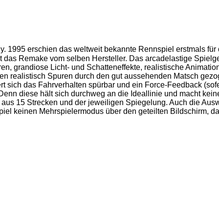
ly
. 1995 erschien das weltweit bekannte Rennspiel erstmals fü
int das Remake vom selben Hersteller. Das arcadelastige Spielge
, grandiose Licht- und Schatteneffekte, realistische Animatione
n realistisch Spuren durch den gut aussehenden Matsch gezoge
rt sich das Fahrverhalten spürbar und ein Force-Feedback (sof
Denn diese hält sich durchweg an die Ideallinie und macht keine 
 aus 15 Strecken und der jeweiligen Spiegelung. Auch die Auswa
piel keinen Mehrspielermodus über den geteilten Bildschirm, da