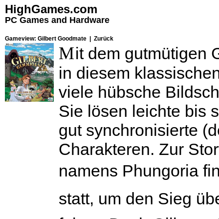
HighGames.com
PC Games and Hardware
Gameview: Gilbert Goodmate |
Zurück
M
it dem gutmütigen
in diesem klassische
viele hübsche Bildsc
Sie lösen leichte bis
gut synchronisierte (
Charakteren. Zur Story
namens Phungoria fin
statt, um den Sieg üb