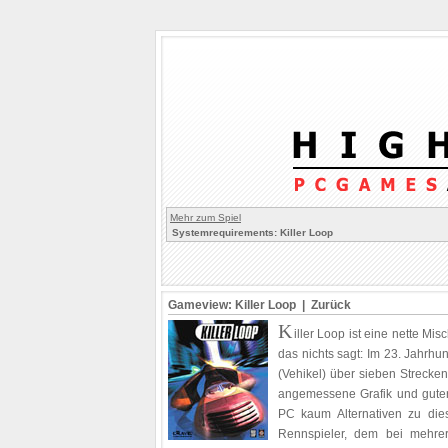
Mehr zum Spiel
Systemrequirements: Killer Loop
Gameview: Killer Loop |
Zurück
K
iller Loop ist eine nette Mis
das nichts sagt: Im 23. Jahrhun
(Vehikel) über sieben Strecken
angemessene Grafik und guter S
PC kaum Alternativen zu dies
Rennspieler, dem bei mehrer