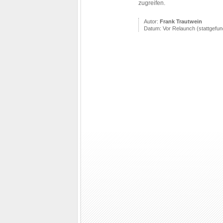
zugreifen.
Autor:
Frank Trautwein
Datum: Vor Relaunch (stattgefu