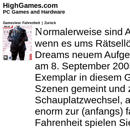
HighGames.com
PC Games and Hardware
Gameview: Fahrenheit |
Zurück
N
ormalerweise sind A
wenn es ums Rätsellö
Dreams neuem Aufg
am 8. September 2005 
Exemplar in diesem Ge
Szenen gemeint und z
Schauplatzwechsel, al
enorm zur (anfangs) f
Fahrenheit spielen S