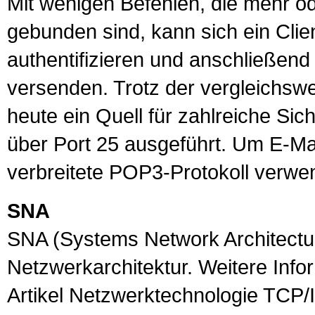
Mit wenigen Befehlen, die mehr o
gebunden sind, kann sich ein Cl
authentifizieren und anschließend
versenden. Trotz der vergleichswe
heute ein Quell für zahlreiche Si
über
Port
25 ausgeführt. Um E-Mai
verbreitete
POP3
-Protokoll verwe
SNA
SNA
(Systems Network Architectur
Netzwerkarchitektur. Weitere Inf
Artikel
Netzwerktechnologie TCP/I