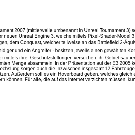
nament
2007 (mittlerweile umbenannt in
Unreal Tournament 3
) 
 neuen Unreal Engine 3, welche mittels Pixel-Shader-Model 3.0
dem Conquest, welcher teilweise an das Battlefield 2-Äquival
rteidiger und ein Angreifer - besitzen jeweils einen gewählten K
er mittels ihrer Geschützstellungen versuchen, ihr Gebiet saube
immten Menge absammeln. In der Präsentation auf der
E3 2005
k
echslung sorgen auch die inzwischen insgesamt 12 Fahrzeuge,
en. Außerdem soll es ein Hoverboard geben, welches gleich 
 können. Für alle, die auf das Internet verzichten müssen, kün