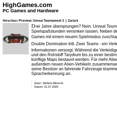
HighGames.com
PC Games and Hardware
Vorschau / Preview: Unreal Tournament 3 |
Zurück
D
rei Jahre übersprungen? Nein.
Unreal Tour
Spielspaßstunden versinken lassen. Neben der
Games mit einem neuem Spielmodus zuschlagen, 
Double Domination tritt. Zwei Teams - ein Ve
Informationen versorgt. Während die Verteidig
und den Rohstoff Tarydium bis zu einer best
künftige Maps bestaunt werden. Für mehr Abw
außerdem neuen Alien-Vehikeln zusammensetz
seine Besitzer an fahrende Fahrzeuge klammern
Spracherkennung an.
Autor:
Stefano Albrecht
Datum: 01.07.2005