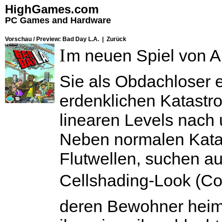
HighGames.com
PC Games and Hardware
Vorschau / Preview: Bad Day L.A. |
Zurück
I
m neuen Spiel von Am
Sie als Obdachloser e
erdenklichen Katastr
linearen Levels nach
Neben normalen Kata
Flutwellen, suchen a
Cellshading-Look (C
deren Bewohner heim.