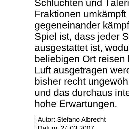
Schluchten und Tälern
Fraktionen umkämpft is
gegeneinander kämpfe
Spiel ist, dass jeder 
ausgestattet ist, wod
beliebigen Ort reise
Luft ausgetragen werd
bisher recht ungewöhn
und das durchaus int
hohe Erwartungen.
Autor:
Stefano Albrecht
Datum: 24.03.2007