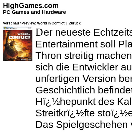
HighGames.com
PC Games and Hardware
Vorschau / Preview: World in Conflict |
Zurück
D
er neueste Echtzeit
Entertainment soll Pl
Thron streitig machen
sich die Entwickler au
unfertigen Version ber
Geschichtlich befinde
Hï¿½hepunkt des Kalt
Streitkrï¿½fte stoï¿½
Das Spielgeschehen v