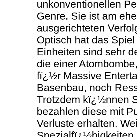
unkonventionellen Pe
Genre. Sie ist am ehe
ausgerichteten Verfo
Optisch hat das Spie
Einheiten sind sehr de
die einer Atombombe,
fï¿½r Massive Enterta
Basenbau, noch Res
Trotzdem kï¿½nnen Si
bezahlen diese mit Pu
Verluste erhalten. Wei
Spezialfï¿½higkeiten,