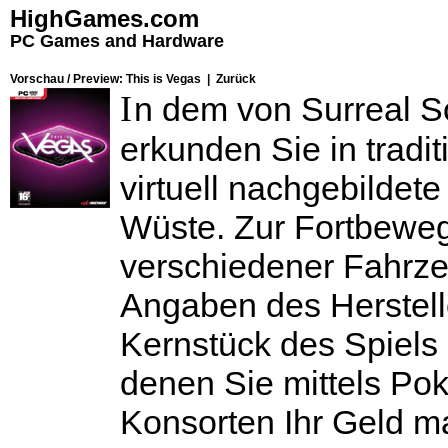
HighGames.com
PC Games and Hardware
Vorschau / Preview: This is Vegas |
Zurück
I
n dem von Surreal So
erkunden Sie in tradi
virtuell nachgebildet
Wüste. Zur Fortbeweg
verschiedener Fahrze
Angaben des Herstelle
Kernstück des Spiels 
denen Sie mittels Pok
Konsorten Ihr Geld m