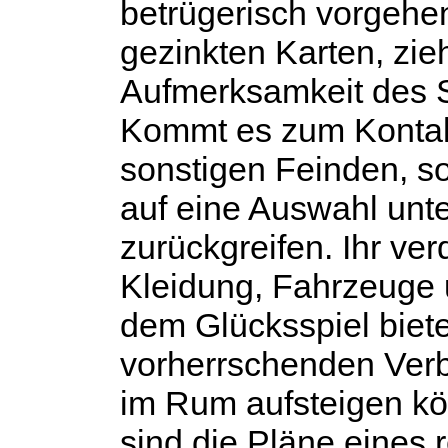
betrügerisch vorgehen,
gezinkten Karten, zi
Aufmerksamkeit des S
Kommt es zum Kontak
sonstigen Feinden, s
auf eine Auswahl unt
zurückgreifen. Ihr ve
Kleidung, Fahrzeuge 
dem Glücksspiel biet
vorherrschenden Verb
im Rum aufsteigen kön
sind die Pläne eines 