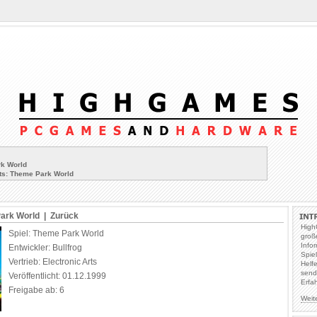
rk World
s: Theme Park World
ark World |
Zurück
High
Spiel: Theme Park World
groß
Info
Entwickler: Bullfrog
Spie
Vertrieb: Electronic Arts
Helf
send
Veröffentlicht: 01.12.1999
Erfa
Freigabe ab: 6
Weit