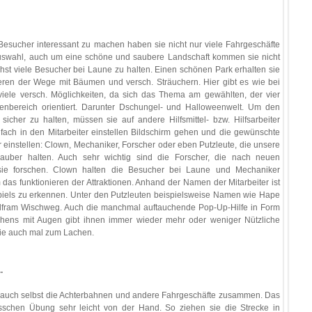
Besucher interessant zu machen haben sie nicht nur viele Fahrgeschäfte
swahl, auch um eine schöne und saubere Landschaft kommen sie nicht
st viele Besucher bei Laune zu halten. Einen schönen Park erhalten sie
eren der Wege mit Bäumen und versch. Sträuchern. Hier gibt es wie bei
viele versch. Möglichkeiten, da sich das Thema am gewählten, der vier
nbereich orientiert. Darunter Dschungel- und Halloweenwelt. Um den
icher zu halten, müssen sie auf andere Hilfsmittel- bzw. Hilfsarbeiter
nfach in den Mitarbeiter einstellen Bildschirm gehen und die gewünschte
er einstellen: Clown, Mechaniker, Forscher oder eben Putzleute, die unsere
uber halten. Auch sehr wichtig sind die Forscher, die nach neuen
 sie forschen. Clown halten die Besucher bei Laune und Mechaniker
as funktionieren der Attraktionen. Anhand der Namen der Mitarbeiter ist
iels zu erkennen. Unter den Putzleuten beispielsweise Namen wie Hape
olfram Wischweg. Auch die manchmal auftauchende Pop-Up-Hilfe in Form
chens mit Augen gibt ihnen immer wieder mehr oder weniger Nützliche
sie auch mal zum Lachen.
.
auch selbst die Achterbahnen und andere Fahrgeschäfte zusammen. Das
sschen Übung sehr leicht von der Hand. So ziehen sie die Strecke in