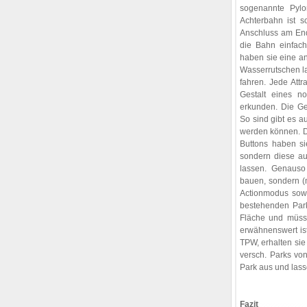
sogenannte Pyl
Achterbahn ist s
Anschluss am End
die Bahn einfac
haben sie eine an
Wasserrutschen 
fahren. Jede Attr
Gestalt eines n
erkunden. Die Ge
So sind gibt es au
werden können. Do
Buttons haben si
sondern diese au
lassen. Genauso
bauen, sondern (
Actionmodus sowie
bestehenden Park
Fläche und müss
erwähnenswert is
TPW, erhalten sie
versch. Parks vo
Park aus und las
Fazit