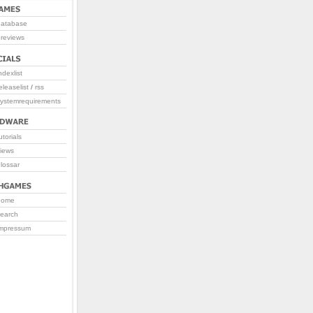
database
reviews
ndexlist
eleaselist
/
rss
systemrequirements
utorials
iews
lossar
home
search
impressum