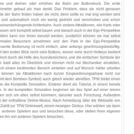
one und drehen oder erhöhen die Bahn per Buttondruck. Die erste
chneller gebaut als man denkt. Das Problem, dass sie nicht genauen
e der Bahn finden haben sie nicht, denn sollte es mal eng werden wird
h und automatisch noch ein wenig gedreht und verschoben und schon
einanderhängende Achterbahn. Auch andere Attraktionen, wie Karts oder
lassen sich komplett selbst bauen und danach auch in der Ego-Perspektive
aktion kann von ihnen benutzt werden, zusätzlich können sie mal selbst
ormalen Besuchers annehmen und den Park in der Ego-Perspektive
samte Bedienung ist recht einfach, aber anfangs gewöhnungsbedürftig.
f den ersten Blick recht viele Buttons, wovon viele durch Hotkeys bedient
ch durch die Hilfe des Ausrufezeichens, und die einfachen Symbole der
e bald alles im Überblick und können nicht nur Mechaniker einstellen,
ch einem bestimmten Bereich einteilen und auf Wunsch härter arbeiten
 können sie Attraktionen nach kurzer Eingewöhnungsphase nicht nur
mit dem Bomben-Symbol) auch gleich wieder abreißen. TPW bietet einen
 die Komplette Simulation. Ersterer dient als Tutorial, in einem bereits
. In der kompletten Simulation beginnen sie das Spiel auf einer leeren
en sich um alles selbst kümmern, darunter auch Forschung. Außerdem
t der enthaltene Online-Modus. Nach Anmeldung über die Webseite von
 Zutritt zur TPW Onlinewelt, einem rieseigen Globus. Hier wählen sie dann
n anderen Spielern aus und besuchen diese, oder stellen ihren eigenen
sen ihn von anderen Spielern besuchen.