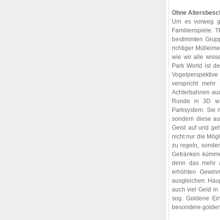
Ohne Altersbesch
Um es vorweg g
Familienspiele.
bestimmten Grupp
richtiger Mülleime
wie wir alle wiss
Park World ist
Vogelperspektive
verspricht mehr 
Achterbahnen auch
Runde in 3D wag
Parksystem. Sie 
sondern diese auf
Geist auf und ge
nicht nur die Mög
zu regeln, sonde
Getränken kümmer
denn das mehr a
erhöhten Gewinnc
ausgleichen. Haupt
auch viel Geld in
sog. Goldene Eint
besondere golden