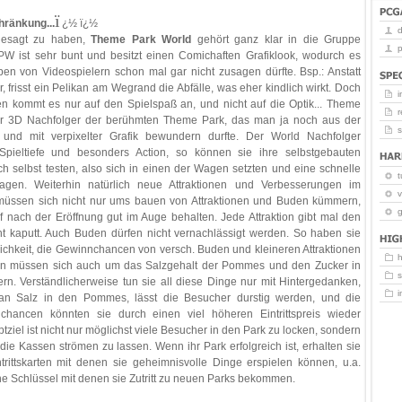
ï
ränkung...
¿½ ï¿½
esagt zu haben,
Theme Park World
gehört ganz klar in die Gruppe
p
 TPW ist sehr bunt und besitzt einen Comichaften Grafiklook, wodurch es
en von Videospielern schon mal gar nicht zusagen dürfte. Bsp.: Anstatt
r, frisst ein Pelikan am Wegrand die Abfälle, was eher kindlich wirkt. Doch
i
en kommt es nur auf den Spielspaß an, und nicht auf die Optik... Theme
r
 der 3D Nachfolger der berühmten Theme Park, das man ja noch aus der
 und mit verpixelter Grafik bewundern durfte. Der World Nachfolger
Spieltiefe und besonders Action, so können sie ihre selbstgebauten
 selbst testen, also sich in einen der Wagen setzten und eine schnelle
t
en. Weiterhin natürlich neue Attraktionen und Verbesserungen im
v
müssen sich nicht nur ums bauen von Attraktionen und Buden kümmern,
g
 nach der Eröffnung gut im Auge behalten. Jede Attraktion gibt mal den
ht kaputt. Auch Buden dürfen nicht vernachlässigt werden. So haben sie
lichkeit, die Gewinnchancen von versch. Buden und kleineren Attraktionen
rn müssen sich auch um das Salzgehalt der Pommes und den Zucker in
n. Verständlicherweise tun sie all diese Dinge nur mit Hintergedanken,
n Salz in den Pommes, lässt die Besucher durstig werden, und die
hancen könnten sie durch einen viel höheren Eintrittspreis wieder
ziel ist nicht nur möglichst viele Besucher in den Park zu locken, sondern
 die Kassen strömen zu lassen. Wenn ihr Park erfolgreich ist, erhalten sie
rittskarten mit denen sie geheimnisvolle Dinge erspielen können, u.a.
e Schlüssel mit denen sie Zutritt zu neuen Parks bekommen.