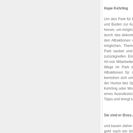
Hape Kehrling
Um den Park für 
und Buden zur Au
herum, um möglich
durch das dekori
den Attraktionen 
möglichen, Theme
Park sauber und s
zurückgreifen. Ei
Art von Mitarbeit
Wege im Park sa
Attraktionen für
bemühen sich um d
der Humor des Sp
Kehrling oder W
eines Ausrufezei
Tipps und bringt 
Sie sind er Boss..
und bauen daher 
geht nach ein bi