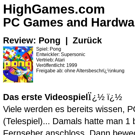
HighGames.com
PC Games and Hardwa
Review: Pong |
Zurück
Spiel: Pong
Entwickler: Supersonic
Vertrieb: Atari
Veröffentlicht: 1999
Freigabe ab: ohne Altersbeschrï¿½nkung
ï
Das erste Videospiel
¿½ ï¿½
Viele werden es bereits wissen,
P
(Telespiel)... Damals hatte man 1
Fernseher anschloss. Dann bewegt