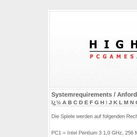
Systemrequirements / Anfor
ï¿½
A
B
C
D
E
F
G
H
I
J
K
L
M
N
Die Spiele werden auf folgenden Rech
PC1 = Intel Pentium 3 1,0 GHz, 256