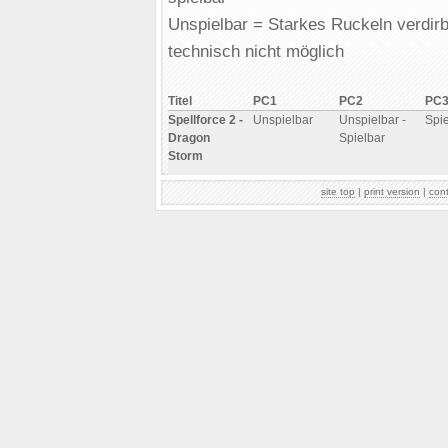
Unspielbar = Starkes Ruckeln verdirb
technisch nicht möglich
Titel
PC1
PC2
PC
Spellforce 2 -
Unspielbar
Unspielbar -
Spie
Dragon
Spielbar
Storm
site top
|
print version
|
con