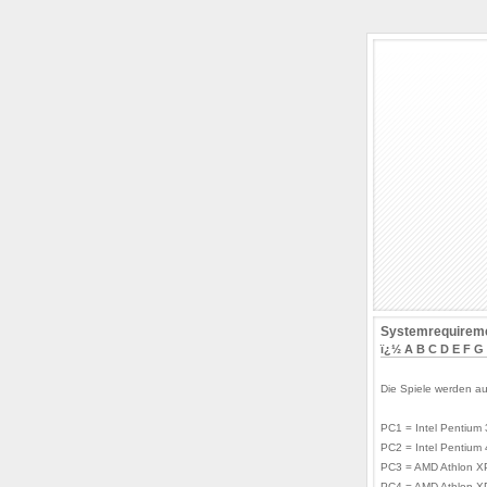
Systemrequireme
ï¿½
A
B
C
D
E
F
G
Die Spiele werden au
PC1 = Intel Pentium
PC2 = Intel Pentium
PC3 = AMD Athlon X
PC4 = AMD Athlon X