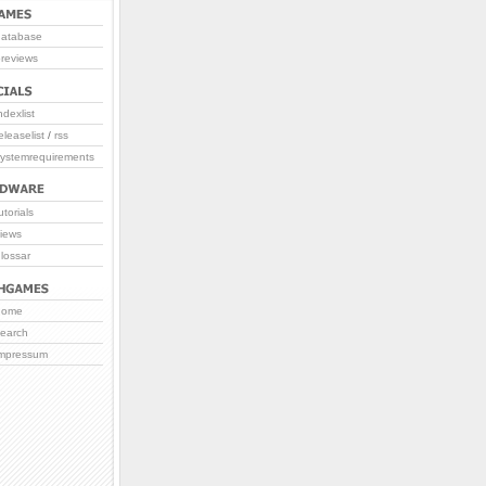
database
reviews
ndexlist
eleaselist
/
rss
systemrequirements
utorials
iews
lossar
home
search
impressum