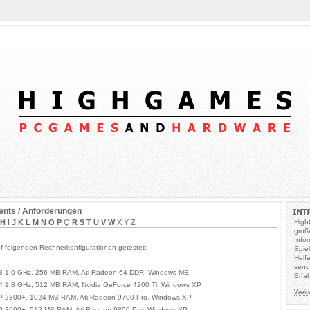
nts / Anforderungen
H
I
J
K
L
M
N
O
P
Q
R
S
T
U
V
W
X Y Z
High
groß
Info
f folgenden Rechnerkonfigurationen getestet:
Spie
Helf
send
 3 1,0 GHz, 256 MB RAM, Ati Radeon 64 DDR, Windows ME
Erfa
 4 1,8 GHz, 512 MB RAM, Nvidia GeForce 4200 Ti, Windows XP
Weit
P 2800+, 1024 MB RAM, Ati Radeon 9700 Pro, Windows XP
P 3000+, 512 MB RAM, Ati Radeon 9800 Pro, Windows XP