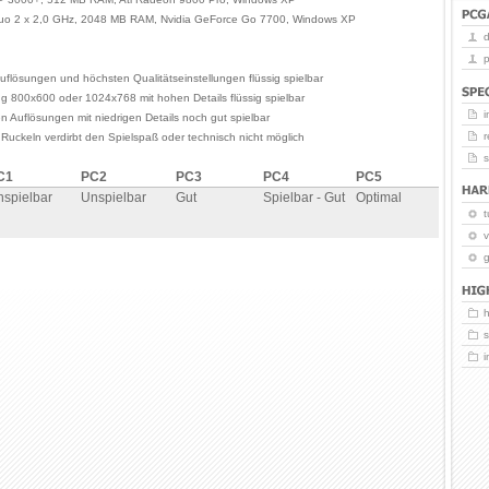
Duo 2 x 2,0 GHz, 2048 MB RAM, Nvidia GeForce Go 7700, Windows XP
p
uflösungen und höchsten Qualitätseinstellungen flüssig spielbar
ng 800x600 oder 1024x768 mit hohen Details flüssig spielbar
i
en Auflösungen mit niedrigen Details noch gut spielbar
r
 Ruckeln verdirbt den Spielspaß oder technisch nicht möglich
C1
PC2
PC3
PC4
PC5
spielbar
Unspielbar
Gut
Spielbar - Gut
Optimal
t
v
g