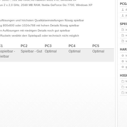
Duo 2 x 2,0 GHz, 2048 MB RAM, Nvidia GeForce Go 7700, Windows XP
p
uflösungen und höchsten Qualitätseinstellungen flüssig spielbar
ng 800x600 oder 1024x768 mit hohen Details flüssig spielbar
i
en Auflösungen mit niedrigen Details noch gut spielbar
r
 Ruckeln verdirbt den Spielspaß oder technisch nicht möglich
C1
PC2
PC3
PC4
PC5
spielbar -
Spielbar - Gut
Optimal
Optimal
Optimal
t
ielbar
v
g