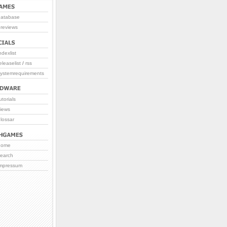
database
reviews
ndexlist
eleaselist
/
rss
systemrequirements
utorials
iews
lossar
home
search
impressum