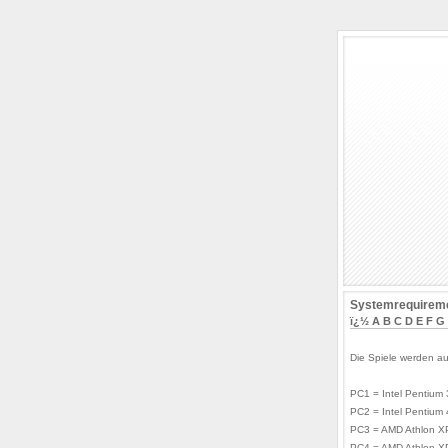
Systemrequireme
ï¿½
A
B
C
D
E
F
G
Die Spiele werden au
PC1 = Intel Pentium
PC2 = Intel Pentium
PC3 = AMD Athlon X
PC4 = AMD Athlon X