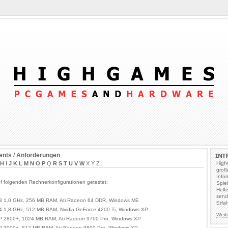
nts / Anforderungen
H
I
J
K
L
M
N
O
P
Q
R
S
T
U
V
W
X Y Z
High
groß
Info
f folgenden Rechnerkonfigurationen getestet:
Spie
Helf
send
 3 1,0 GHz, 256 MB RAM, Ati Radeon 64 DDR, Windows ME
Erfa
 4 1,8 GHz, 512 MB RAM, Nvidia GeForce 4200 Ti, Windows XP
Weit
P 2800+, 1024 MB RAM, Ati Radeon 9700 Pro, Windows XP
P 3000+, 512 MB RAM, Ati Radeon 9800 Pro, Windows XP