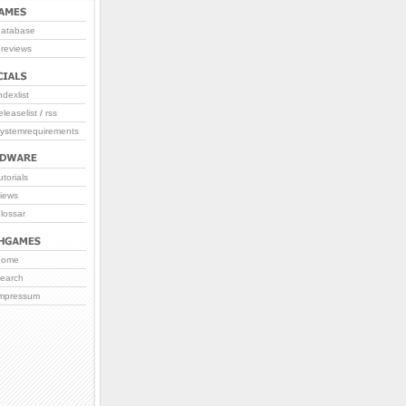
database
reviews
ndexlist
eleaselist
/
rss
systemrequirements
utorials
iews
lossar
home
search
impressum