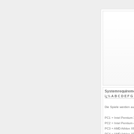
Systemrequireme
ï¿½
A
B
C
D
E
F
G
Die Spiele werden au
PC1 = Intel Pentium
PC2 = Intel Pentium
PC3 = AMD Athlon X
PC4 = AMD Athlon X