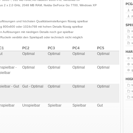
Duo 2 x 2,0 GHz, 2048 MB RAM, Nvidia GeForce Go 7700, Windows XP
p
uflösungen und höchsten Qualitätseinstellungen flüssig spielbar
ng 800x600 oder 1024x768 mit hohen Details flüssig spielbar
i
en Auflösungen mit niedrigen Details noch gut spielbar
r
 Ruckeln verdirbt den Spielspaß oder technisch nicht möglich
C1
PC2
PC3
PC4
PC5
ut
Optimal
Optimal
Optimal
Optimal
t
v
nspielbar -
Optimal
Optimal
Optimal
Optimal
g
pielbar
ielbar - Gut
Gut - Optimal
Optimal
Optimal
Optimal
nspielbar
Unspielbar
Spielbar
Spielbar
Gut