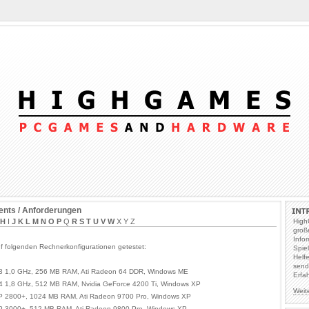
nts / Anforderungen
H
I
J
K
L
M
N
O
P
Q
R
S
T
U
V
W
X Y Z
High
groß
Info
f folgenden Rechnerkonfigurationen getestet:
Spie
Helf
send
 3 1,0 GHz, 256 MB RAM, Ati Radeon 64 DDR, Windows ME
Erfa
 4 1,8 GHz, 512 MB RAM, Nvidia GeForce 4200 Ti, Windows XP
Weit
P 2800+, 1024 MB RAM, Ati Radeon 9700 Pro, Windows XP
P 3000+, 512 MB RAM, Ati Radeon 9800 Pro, Windows XP