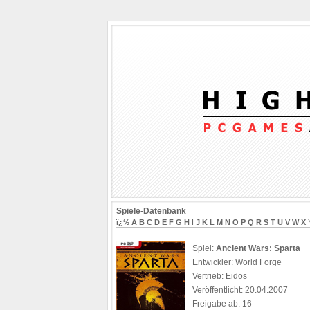
Spiele-Datenbank
ï¿½
A
B
C
D
E
F
G
H
I
J
K
L
M
N
O
P
Q
R
S
T
U
V
W
X
Spiel:
Ancient Wars: Sparta
Entwickler: World Forge
Vertrieb: Eidos
Veröffentlicht: 20.04.2007
Freigabe ab: 16