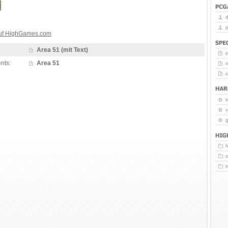
p
auf HighGames.com
Area 51 (mit Text)
i
nts:
Area 51
r
t
v
g