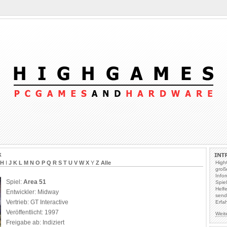
k
H
I
J
K
L
M
N
O
P
Q
R
S
T
U
V
W
X
Y
Z
Alle
High
groß
Info
Spiel:
Area 51
Spie
Helf
Entwickler: Midway
send
Vertrieb: GT Interactive
Erfa
Veröffentlicht: 1997
Weit
Freigabe ab: Indiziert