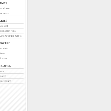
database
reviews
ndexlist
eleaselist
/
rss
systemrequirements
utorials
iews
lossar
home
search
impressum