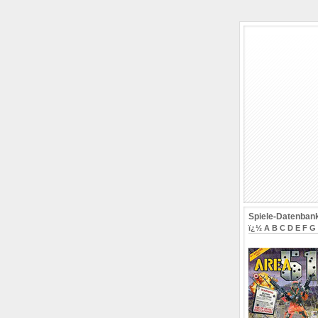
Spiele-Datenban
ï¿½
A
B
C
D
E
F
G