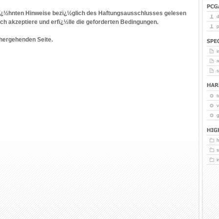
wï¿½hnten Hinweise bezï¿½glich des Haftungsausschlusses gelesen
Ich akzeptiere und erfï¿½lle die geforderten Bedingungen.
p
hergehenden Seite.
i
r
t
v
g