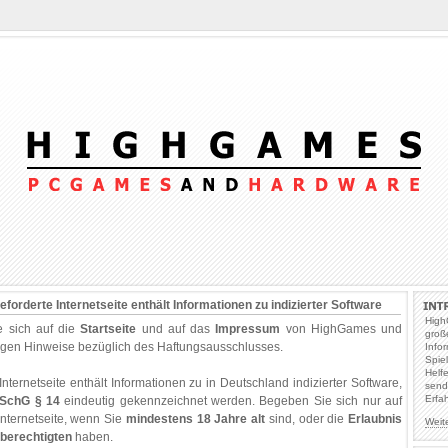
forderte Internetseite enthält Informationen zu indizierter Software
High
e sich auf die
Startseite
und auf das
Impressum
von HighGames und
groß
tigen Hinweise bezüglich des Haftungsausschlusses.
Info
Spie
Helf
nternetseite enthält Informationen zu in Deutschland indizierter Software,
send
Erfa
SchG § 14
eindeutig gekennzeichnet werden. Begeben Sie sich nur auf
Internetseite, wenn Sie
mindestens 18 Jahre alt
sind, oder die
Erlaubnis
Weit
berechtigten
haben.