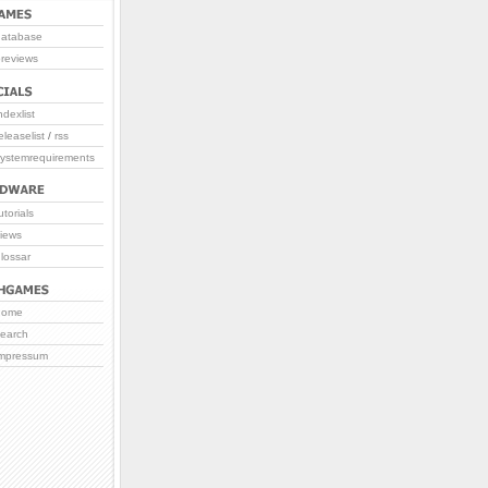
database
reviews
ndexlist
eleaselist
/
rss
systemrequirements
utorials
iews
lossar
home
search
impressum