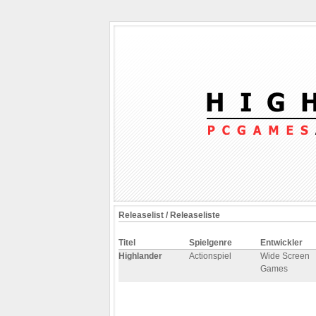
Releaselist / Releaseliste
Titel
Spielgenre
Entwickler
Highlander
Actionspiel
Wide Screen
Games