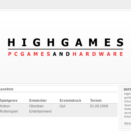
easeliste
High
groß
Spielgenre
Entwickler
Ersteindruck
Termin
Info
Spie
Action-
Obsidian
Gut
01.09.2009
Helf
Rollenspiel
Entertainment
send
Erfa
Weit