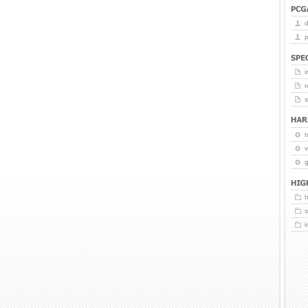
p
i
r
t
v
g