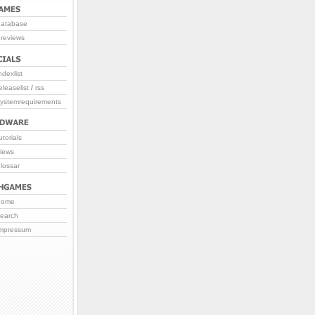
database
reviews
ndexlist
eleaselist
/
rss
systemrequirements
utorials
iews
lossar
home
search
impressum