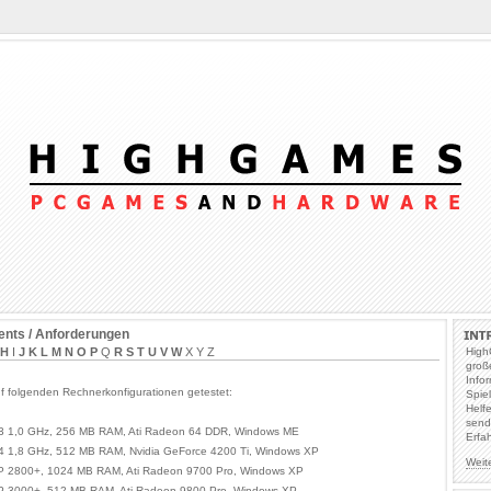
nts / Anforderungen
H
I
J
K
L
M
N
O
P
Q
R
S
T
U
V
W
X Y Z
High
groß
Info
f folgenden Rechnerkonfigurationen getestet:
Spie
Helf
send
 3 1,0 GHz, 256 MB RAM, Ati Radeon 64 DDR, Windows ME
Erfa
 4 1,8 GHz, 512 MB RAM, Nvidia GeForce 4200 Ti, Windows XP
Weit
P 2800+, 1024 MB RAM, Ati Radeon 9700 Pro, Windows XP
P 3000+, 512 MB RAM, Ati Radeon 9800 Pro, Windows XP