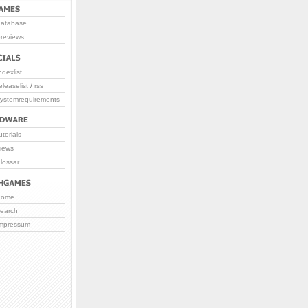
database
reviews
ndexlist
eleaselist
/
rss
systemrequirements
utorials
iews
lossar
home
search
impressum