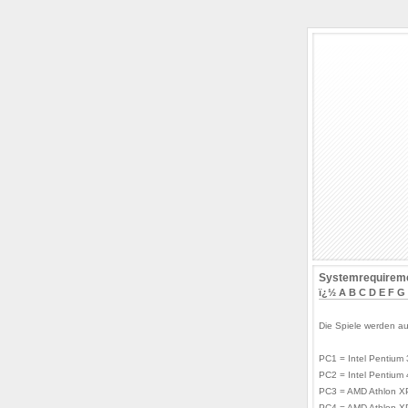
Systemrequireme
ï¿½
A
B
C
D
E
F
G
Die Spiele werden au
PC1 = Intel Pentium
PC2 = Intel Pentium
PC3 = AMD Athlon X
PC4 = AMD Athlon X