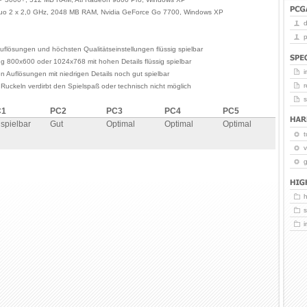
Duo 2 x 2,0 GHz, 2048 MB RAM, Nvidia GeForce Go 7700, Windows XP
p
uflösungen und höchsten Qualitätseinstellungen flüssig spielbar
ng 800x600 oder 1024x768 mit hohen Details flüssig spielbar
i
en Auflösungen mit niedrigen Details noch gut spielbar
r
 Ruckeln verdirbt den Spielspaß oder technisch nicht möglich
C1
PC2
PC3
PC4
PC5
spielbar
Gut
Optimal
Optimal
Optimal
t
v
g