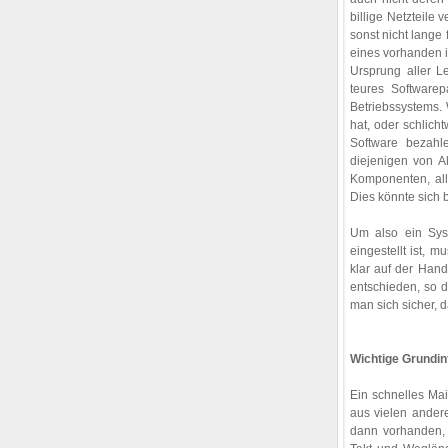
billige Netzteile
sonst nicht lange 
eines vorhanden 
Ursprung aller L
teures Softwarep
Betriebssystems. 
hat, oder schlich
Software bezahle
diejenigen von A
Komponenten, alle
Dies könnte sich b
Um also ein Sys
eingestellt ist, 
klar auf der Hand
entschieden, so 
man sich sicher, d
Wichtige Grundi
Ein schnelles Mai
aus vielen andere
dann vorhanden