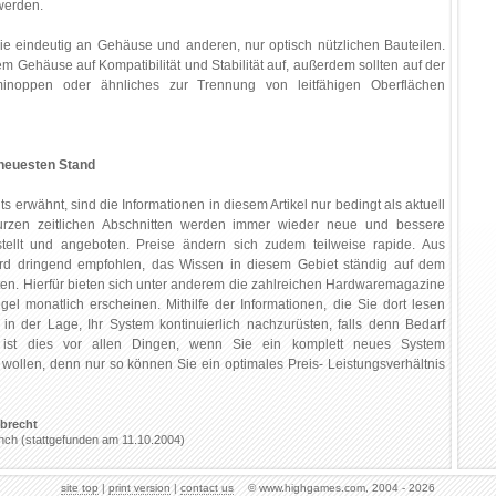
werden.
 eindeutig an Gehäuse und anderen, nur optisch nützlichen Bauteilen.
m Gehäuse auf Kompatibilität und Stabilität auf, außerdem sollten auf der
inoppen oder ähnliches zur Trennung von leitfähigen Oberflächen
 neuesten Stand
s erwähnt, sind die Informationen in diesem Artikel nur bedingt als aktuell
urzen zeitlichen Abschnitten werden immer wieder neue und bessere
tellt und angeboten. Preise ändern sich zudem teilweise rapide. Aus
rd dringend empfohlen, das Wissen in diesem Gebiet ständig auf dem
en. Hierfür bieten sich unter anderem die zahlreichen Hardwaremagazine
gel monatlich erscheinen. Mithilfe der Informationen, die Sie dort lesen
in der Lage, Ihr System kontinuierlich nachzurüsten, falls denn Bedarf
g ist dies vor allen Dingen, wenn Sie ein komplett neues System
ollen, denn nur so können Sie ein optimales Preis- Leistungsverhältnis
lbrecht
nch (stattgefunden am 11.10.2004)
site top
|
print version
|
contact us
© www.highgames.com, 2004 - 2026