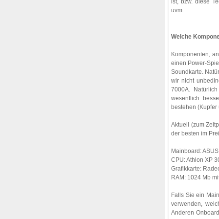
ist, bzw. diese 
uvm.
Welche Komponen
Komponenten, an d
einen Power-Spi
Soundkarte. Natür
wir nicht unbedi
7000A. Natürlic
wesentlich besse
bestehen (Kupfer
Aktuell (zum Zeit
der besten im Pre
Mainboard: ASUS 
CPU: Athlon XP 3
Grafikkarte: Rad
RAM: 1024 Mb mi
Falls Sie ein Ma
verwenden, welc
Anderen Onboardl