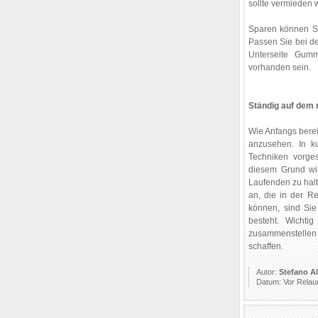
sollte vermieden 
Sparen können Sie
Passen Sie bei de
Unterseite Gumm
vorhanden sein.
Ständig auf dem
Wie Anfangs bereit
anzusehen. In k
Techniken vorges
diesem Grund wi
Laufenden zu halt
an, die in der Re
können, sind Sie 
besteht. Wichti
zusammenstellen w
schaffen.
Autor:
Stefano A
Datum: Vor Relau