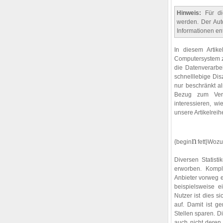
Hinweis:
Für die
werden. Der Aut
Informationen en
In diesem Artik
Computersystem zu
die Datenverarbe
schnelllebige Dis
nur beschränkt al
Bezug zum Veröf
interessieren, w
unsere Artikelrei
n
{begin
fett}Woz
Diversen Statist
erworben. Kompl
Anbieter vorweg e
beispielsweise e
Nutzer ist dies s
auf. Damit ist g
Stellen sparen. D
auch nicht deren