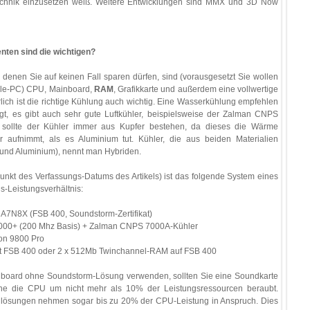
Technik einzusetzen weiß. Weitere Entwicklungen sind MMX und 3D Now
ten sind die wichtigen?
enen Sie auf keinen Fall sparen dürfen, sind (vorausgesetzt Sie wollen
ele-PC) CPU, Mainboard,
RAM
, Grafikkarte und außerdem eine vollwertige
lich ist die richtige Kühlung auch wichtig. Eine Wasserkühlung empfehlen
ngt, es gibt auch sehr gute Luftkühler, beispielsweise der Zalman CNPS
h sollte der Kühler immer aus Kupfer bestehen, da dieses die Wärme
r aufnimmt, als es Aluminium tut. Kühler, die aus beiden Materialien
 und Aluminium), nennt man Hybriden.
punkt des Verfassungs-Datums des Artikels) ist das folgende System eines
is-Leistungsverhältnis:
A7N8X (FSB 400, Soundstorm-Zertifikat)
000+ (200 Mhz Basis) + Zalman CNPS 7000A-Kühler
eon 9800 Pro
t FSB 400 oder 2 x 512Mb Twinchannel-RAM auf FSB 400
inboard ohne Soundstorm-Lösung verwenden, sollten Sie eine Soundkarte
he die CPU um nicht mehr als 10% der Leistungsressourcen beraubt.
ösungen nehmen sogar bis zu 20% der CPU-Leistung in Anspruch. Dies