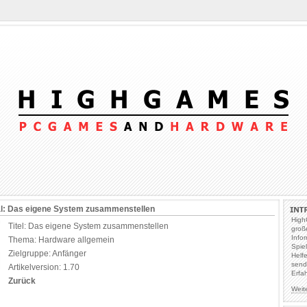
al: Das eigene System zusammenstellen
High
Titel: Das eigene System zusammenstellen
groß
Info
Thema: Hardware allgemein
Spie
Zielgruppe: Anfänger
Helf
send
Artikelversion: 1.70
Erfa
Zurück
Weit