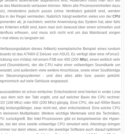
ge bestens aufeinander abgestimmt sind. Außerdem muss man sich auf
e des Mainboards verlassen können. Wenn alle Prozessoreinheiten dazu
ator), mindestens jedoch passiv (ohne Ventilator) gekühlt sind, werden
tze in der Regel vermieden. Natürlich hängt weiterhin vieles von der
CPU
onenten ab, je nachdem, welche Anwendung das System hat, aber falls
n Kriterien erfüllt sind, kann man sich bewusst über einen schnellen und
tenfluss erfreuen, und muss sich nicht erst um das Mainboard sorgen
n mal etwas zu langsam sei.
 Verfassungsdatum dieses Artikels) exemplarische Beispiel eines rundum
oards ist das A7N8X-E Deluxe von ASUS. Es verfügt über eine nForce2-
wicklung von nVidia) mit einem FSB von 400 (200
Mhz
), einen wirklich sehr
nd (Soundstorm), der die CPU nahe einer vollwertigen Soundkarte um
elastet, und außerdem viele weitere Anschlüsse, sowie einer Southbridge
ten Steuerungssystemen - und dies alles aktiv bzw. passiv gekühlt.
ergonomisch auf viele Gehäuse angepasst.
auszuwählen ist schon einfacher. Entscheidend sind hierbei in erster Linie
, aus dem sich der Takt ergibt, und auf welcher Basis die CPU rechnet.
333 (166 Mhz) oder 400 (200 Mhz) gängig. Eine CPU, die auf 400er Basis
eutig leistungsfähiger, zwar nicht viel, aber entscheidend. Eine solche CPU
en kleineren Multiplikator. Weitere wichtige Merkmale sind die Techniken,
U zurückgreift. Bei Intel-Prozessoren gibt es beispielsweise die Hyper-
, bei der eine zweite vollwertige CPU simuliert wird. Allerdings bringen
immer nur dann etwas, wenn die jeweilige Software auch darauf optimiert