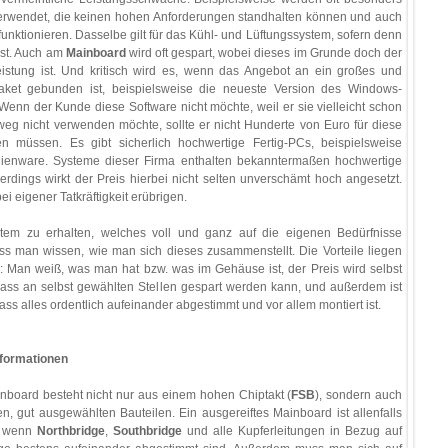
 verwendet, die keinen hohen Anforderungen standhalten können und auch
funktionieren. Dasselbe gilt für das Kühl- und Lüftungssystem, sofern denn
ist. Auch am
Mainboard
wird oft gespart, wobei dieses im Grunde doch der
eistung ist. Und kritisch wird es, wenn das Angebot an ein großes und
aket gebunden ist, beispielsweise die neueste Version des Windows-
Wenn der Kunde diese Software nicht möchte, weil er sie vielleicht schon
tweg nicht verwenden möchte, sollte er nicht Hunderte von Euro für diese
n müssen. Es gibt sicherlich hochwertige Fertig-PCs, beispielsweise
lienware. Systeme dieser Firma enthalten bekanntermaßen hochwertige
rdings wirkt der Preis hierbei nicht selten unverschämt hoch angesetzt.
ei eigener Tatkräftigkeit erübrigen.
tem zu erhalten, welches voll und ganz auf die eigenen Bedürfnisse
muss man wissen, wie man sich dieses zusammenstellt. Die Vorteile liegen
: Man weiß, was man hat bzw. was im Gehäuse ist, der Preis wird selbst
dass an selbst gewählten Stellen gespart werden kann, und außerdem ist
ass alles ordentlich aufeinander abgestimmt und vor allem montiert ist.
nformationen
nboard besteht nicht nur aus einem hohen Chiptakt (
FSB
), sondern auch
n, gut ausgewählten Bauteilen. Ein ausgereiftes Mainboard ist allenfalls
, wenn
Northbridge
,
Southbridge
und alle Kupferleitungen in Bezug auf