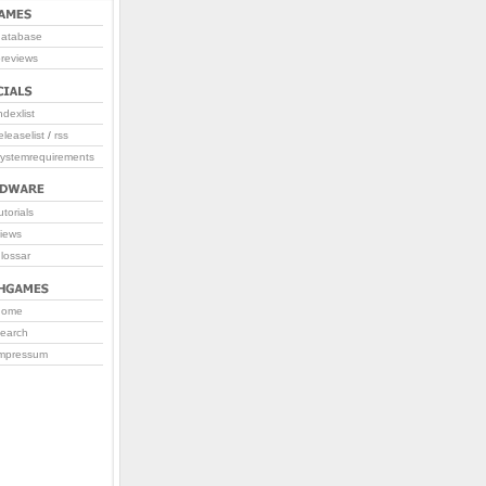
database
reviews
ndexlist
eleaselist
/
rss
systemrequirements
utorials
iews
lossar
home
search
impressum