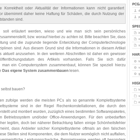
 Korrektheit oder Aktualität der Informationen kann nicht garantiert
or übernimmt daher keine Haftung für Schäden, die durch Nutzung der
p
tstanden sind.
el soll erläutert werden, wieso und wie man sich sein persönliches
i
sammenstellt, bzw. worauf hierbei zu achten ist. Bitte beachten Sie, dass
r
itung und die zugrunde liegende Entwicklung der Computertechnologie
ziplinen sind. Aus diesem Grund sind die Informationen in diesem Artikel
s aktuell anzusehen. In den weiteren Abschnitten ist daher ein gewisser
fentlichungsdatum des Artikels vorhanden. Falls Sie sich dafür
t
ie man ein Computersystem zusammenbaut, können Sie speziell hierzu
v
he
Das eigene System zusammenbauen
lesen.
g
u selbst bauen?
iken zufolge werden die meisten PCs als so genannte Komplettsysteme
ettsysteme sind in der Regel Rechenkonstellationen, die durch den
rstellt und montiert wurden, zuzüglich eines bestimmten Softwarepaketes,
in Betriebssystem und/oder Office-Anwendungen. Für den unbedarften
icher legitim, doch bei näherer Betrachtung fallen einige Schönheitsfehler
emeint, dass Anbieter solcher Komplettsysteme oftmals an den falschen
iese Stellen sind Komponenten, die dem Nutzer womöglich nicht auffallen,
 vermeintliche Leistungsschwäche. Beispielsweise werden oft besonders