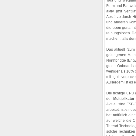
Takt und Weglän
Form und Bauweis
aktiv (mit Ventil
Abstürze durch Hi
und anderen Komp
die eben genannte
reibungslosen Da
machen, falls den
Das aktuell (zum
gelungenen Mainb
Northbridge (Ent
guten Onboardsou
weniger als 10% b
mit gut verpack
Außerdem ist es 
Die richtige CPU 
der
Multiplikator
Aktuell sind FSB 
arbeitet, ist eind
hat natürlich ein
auf welche die CP
Thread-Technologie
solche Techniken 